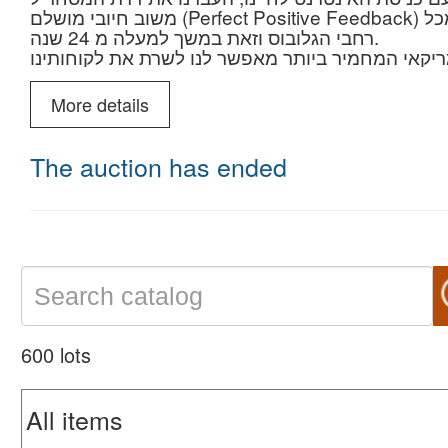
משוב חיובי מושלם (Perfect Positive Feedback) ללא תלונה שהתקבל מאלפים רבים של משתמשים מכל
רחבי הגלובוס וזאת במשך למעלה מ 24 שנה.
יקאי המחמיר ביותר מאפשר לנו לשרת את לקוחותינו
בישראל וברחבי העולם בצורה מיטבית.
אנו חברים באגודה הפילטלית האריקאית APS ומחויבים לאמנה הבינלאומית. מר חיים בומשטיין היה חבר
More details
לבדיקה ואישור אוטנתיות של פריטים בולאים מישראל
מייל: doarivri@yahoo.com
The auction has ended
אנו מקבלים אוספים וירושות למכירות הבאות
בקרוב מכירה פומבית חדשה
לפרטים נוספים : חיים 054-6879030
600 lots