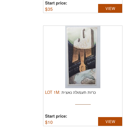
Start price:
$
35
VIEW
LOT
1M
:
כרזת תעמולה נאצית
Start price:
$
10
VIEW