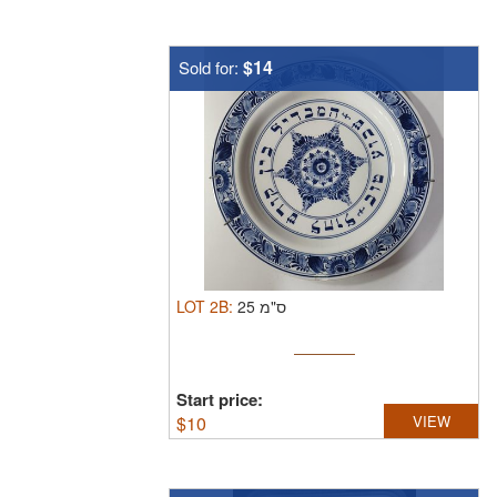
$14
Sold for:
LOT
2B
:
25 ס"מ
Start price:
$
10
VIEW