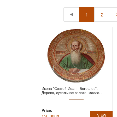
1
2
Икона "Святой Иоанн Богослов".
Дерево, сусальное золото, масло. ...
Price:
150,000
р
VIEW