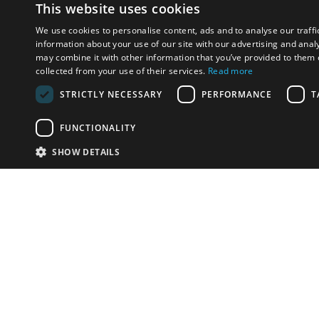
This website uses cookies
We use cookies to personalise content, ads and to analyse our traffi
information about your use of our site with our advertising and anal
may combine it with other information that you’ve provided to them o
collected from your use of their services.
Read more
STRICTLY NECESSARY
PERFORMANCE
T
FUNCTIONALITY
SHOW DETAILS
Email:
u
Have something to sell?
contact auction houses
Custom website solutions for auction houses
More
details
© bidspirit. All