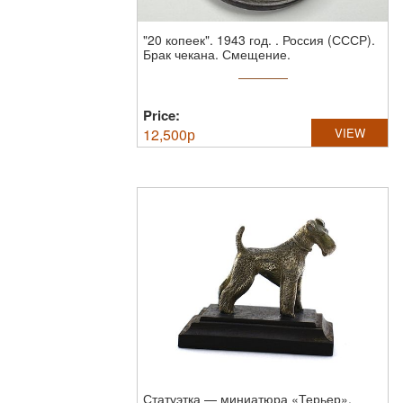
"20 копеек". 1943 год. .
Россия (СССР).
Брак чекана. Смещение.
Price:
12,500
р
VIEW
Статуэтка — миниатюра «Терьер».